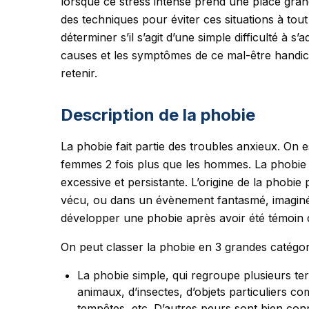
lorsque ce stress intense prend une place grand
des techniques pour éviter ces situations à tout
déterminer s’il s’agit d’une simple difficulté à s
causes et les symptômes de ce mal-être handica
retenir.
Description de la phobie
La phobie fait partie des troubles anxieux. On 
femmes 2 fois plus que les hommes. La phobie 
excessive et persistante. L’origine de la phobi
vécu, ou dans un évènement fantasmé, imaginé
développer une phobie après avoir été témoin d
On peut classer la phobie en 3 grandes catégor
La phobie simple, qui regroupe plusieurs ter
animaux, d’insectes, d’objets particuliers 
tempêtes, etc. D’autres peurs sont bien con