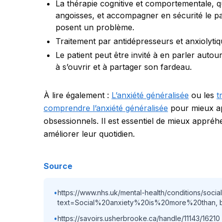
La thérapie cognitive et comportementale, qu
angoisses, et accompagner en sécurité le patie
posent un problème.
Traitement par antidépresseurs et anxiolyti
Le patient peut être invité à en parler autour
à s’ouvrir et à partager son fardeau.
À lire également :
L’anxiété généralisée
ou les
t
comprendre l’anxiété généralisée
pour mieux ap
obsessionnels.
Il est essentiel de mieux appréhe
améliorer leur quotidien.
Source
•
https://www.nhs.uk/mental-health/conditions/social
text=Social%20anxiety%20is%20more%20than,
•
https://savoirs.usherbrooke.ca/handle/11143/16210