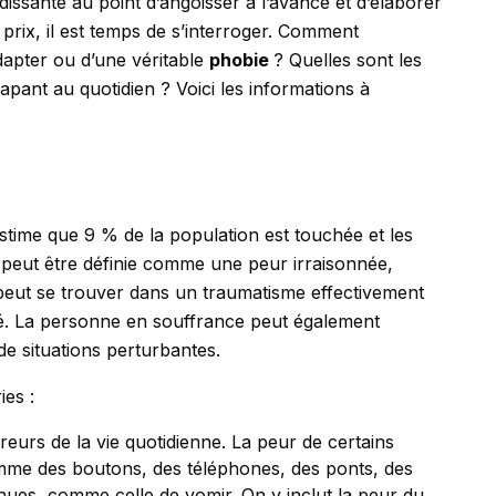
issante au point d’angoisser à l’avance et d’élaborer
 prix, il est temps de s’interroger. Comment
’adapter ou d’une véritable
phobie
? Quelles sont les
pant au quotidien ? Voici les informations à
estime que 9 % de la population est touchée et les
peut être définie comme une peur irraisonnée,
e peut se trouver dans un traumatisme effectivement
. La personne en souffrance peut également
e situations perturbantes.
ies :
reurs de la vie quotidienne. La peur de certains
comme des boutons, des téléphones, des ponts, des
nues, comme celle de vomir. On y inclut la peur du