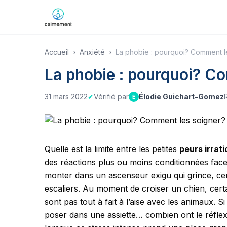
Accueil
›
Anxiété
›
La phobie : pourquoi? Comment l
La phobie : pourquoi? C
31 mars 2022
✔
Vérifié par
Élodie Guichart-Gomez
É
Quelle est la limite entre les petites
peurs irrati
des réactions plus ou moins conditionnées face
monter dans un ascenseur exigu qui grince, cer
escaliers. Au moment de croiser un chien, certa
sont pas tout à fait à l’aise avec les animaux. S
poser dans une assiette… combien ont le réflex