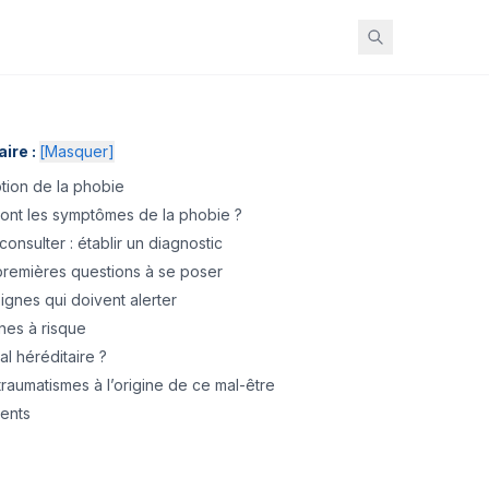
ire :
[
Masquer
]
tion de la phobie
ont les symptômes de la phobie ?
onsulter : établir un diagnostic
premières questions à se poser
ignes qui doivent alerter
nes à risque
l héréditaire ?
traumatismes à l’origine de ce mal-être
ments