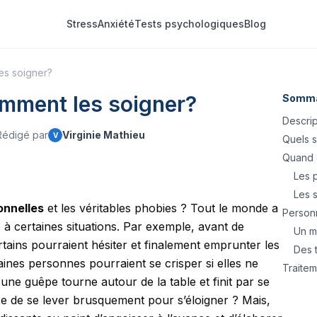
Stress
Anxiété
Tests psychologiques
Blog
es soigner?
omment les soigner?
Somma
Descrip
Rédigé par
Virginie Mathieu
V
Quels s
Quand c
Les 
Les s
onnelles
et les véritables phobies ? Tout le monde a
Person
 à certaines situations. Par exemple, avant de
Un ma
tains pourraient hésiter et finalement emprunter les
Des 
ines personnes pourraient se crisper si elles ne
Traite
i une guêpe tourne autour de la table et finit par se
e de se lever brusquement pour s’éloigner ? Mais,