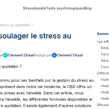
Stress
Anxiété
Tests psychologiques
Blog
stress au quotidien ?
oulager le stress au
Somma
Les eff
Rédui
Favor
ar
Clement Chaal
Rédigé par
Clement Chaal
C
C
Rédui
Favor
Différe
Huil
onnu pour ses bienfaits sur la gestion du stress au
Huil
mniprésent dans notre vie moderne, le CBD offre un
Huil
 prises avec l’anxiété. Dans cet article, nous
Huil
 l’anxiété, les différentes formules disponibles et
Mécanis
e quotidien.
Il existe également d'autres solutions