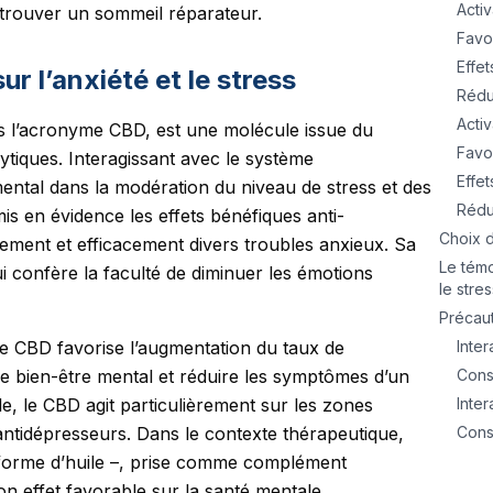
Acti
trouver un sommeil réparateur.
Favo
Effet
r l’anxiété et le stress
Rédu
Acti
 l’acronyme CBD, est une molécule issue du
Favo
ytiques. Interagissant avec le système
Effet
ntal dans la modération du niveau de stress et des
Rédu
is en évidence les effets bénéfiques anti-
Choix 
ement et efficacement divers troubles anxieux. Sa
Le témo
lui confère la faculté de diminuer les émotions
le stre
Précaut
e CBD favorise l’augmentation du taux de
Inte
le bien-être mental et réduire les symptômes d’un
Cons
ale, le CBD agit particulièrement sur les zones
Inte
antidépresseurs. Dans le contexte thérapeutique,
Cons
 forme d’huile –, prise comme complément
n effet favorable sur la santé mentale.