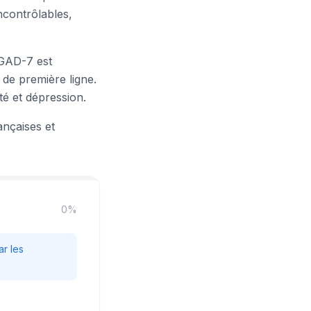
incontrôlables,
 GAD-7 est
de première ligne.
té et dépression.
ançaises et
0
%
r les