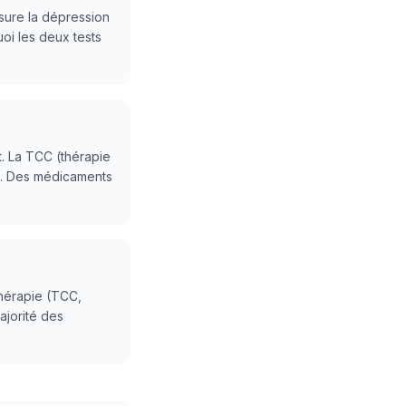
sure la dépression
uoi les deux tests
. La TCC (thérapie
ée. Des médicaments
thérapie (TCC,
ajorité des