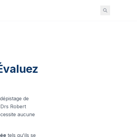
Évaluez
 dépistage de
s Drs Robert
cessite aucune
sée
tels qu'ils se