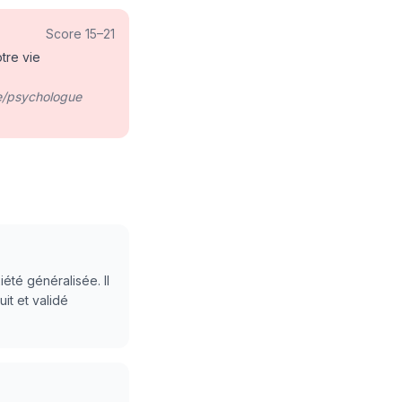
Score
15
–
21
tre vie
e/psychologue
té généralisée. Il
it et validé