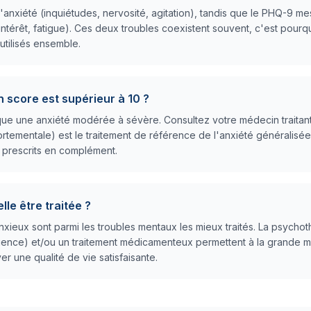
anxiété (inquiétudes, nervosité, agitation), tandis que le PHQ-9 me
'intérêt, fatigue). Ces deux troubles coexistent souvent, c'est pourq
tilisés ensemble.
n score est supérieur à 10 ?
que une anxiété modérée à sévère. Consultez votre médecin traitant
rtementale) est le traitement de référence de l'anxiété généralis
 prescrits en complément.
lle être traitée ?
anxieux sont parmi les troubles mentaux les mieux traités. La psycho
ience) et/ou un traitement médicamenteux permettent à la grande m
er une qualité de vie satisfaisante.