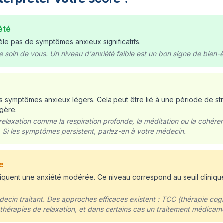
été
èle pas de symptômes anxieux significatifs.
 soin de vous. Un niveau d'anxiété faible est un bon signe de bien-ê
 symptômes anxieux légers. Cela peut être lié à une période de st
agère.
elaxation comme la respiration profonde, la méditation ou la cohér
 Si les symptômes persistent, parlez-en à votre médecin.
e
iquent une anxiété modérée. Ce niveau correspond au seuil clini
ecin traitant. Des approches efficaces existent : TCC (thérapie cogn
thérapies de relaxation, et dans certains cas un traitement médicam