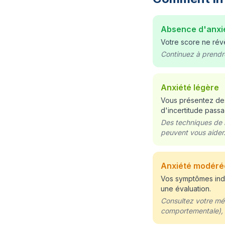
Absence d'anxi
Votre score ne rév
Continuez à prendre
Anxiété légère
Vous présentez des
d'incertitude pass
Des techniques de r
peuvent vous aider.
Anxiété modéré
Vos symptômes ind
une évaluation.
Consultez votre méd
comportementale), 