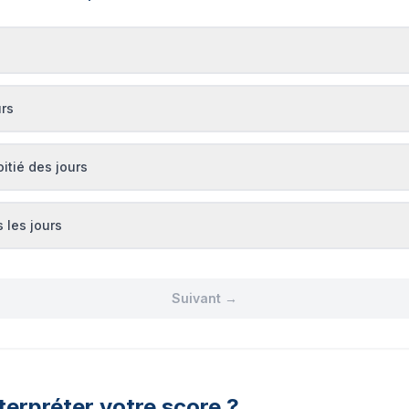
urs
oitié des jours
 les jours
Suivant →
erpréter votre score ?