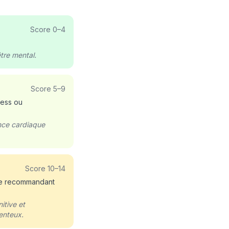
Score
0
–
4
tre mental.
Score
5
–
9
ress ou
ence cardiaque
Score
10
–
14
que recommandant
itive et
enteux.