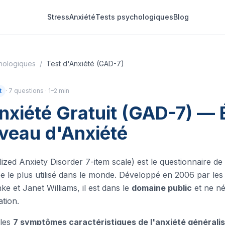
Stress
Anxiété
Tests psychologiques
Blog
hologiques
/
Test d'Anxiété (GAD-7)
t
·
7
questions ·
1–2 min
nxiété Gratuit (GAD-7) — 
iveau d'Anxiété
zed Anxiety Disorder 7-item scale) est le questionnaire de
sée le plus utilisé dans le monde. Développé en 2006 par le
ke et Janet Williams, il est dans le
domaine public
et ne né
ation.
 les
7 symptômes caractéristiques de l'anxiété générali