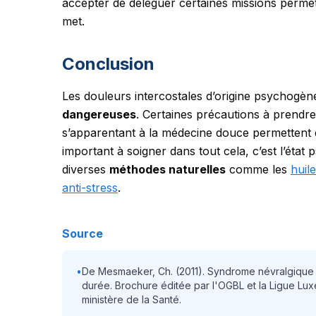
accepter de déléguer certaines missions permet 
met.
Conclusion
Les douleurs intercostales d’origine psychogè
dangereuses
. Certaines précautions à prendr
s’apparentant à la médecine douce permettent de
important à soigner dans tout cela, c’est l’état p
diverses
méthodes naturelles
comme les
huile
anti-stress
.
Source
•
De Mesmaeker, Ch. (2011). Syndrome névralgique in
durée. Brochure éditée par l'OGBL et la Ligue L
ministère de la Santé.