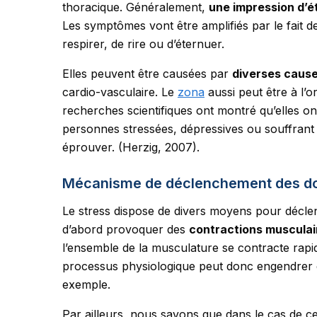
thoracique. Généralement,
une impression d’é
Les symptômes vont être amplifiés par le fait d
respirer, de rire ou d’éternuer.
Elles peuvent être causées par
diverses caus
cardio-vasculaire. Le
zona
aussi peut être à l’o
recherches scientifiques ont montré qu’elles o
personnes stressées, dépressives ou souffrant 
éprouver. (Herzig, 2007).
Mécanisme de déclenchement des doul
Le stress dispose de divers moyens pour déclenc
d’abord provoquer des
contractions musculai
l’ensemble de la musculature se contracte rapi
processus physiologique peut donc engendrer d
exemple.
Par ailleurs, nous savons que dans le cas de ce