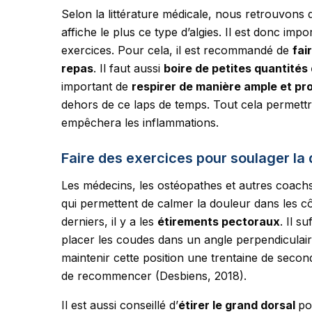
Selon la littérature médicale, nous retrouvons q
affiche le plus ce type d’algies. Il est donc im
exercices. Pour cela, il est recommandé de
fai
repas
. Il faut aussi
boire de petites quantités 
important de
respirer de manière ample et pr
dehors de ce laps de temps. Tout cela permettra
empêchera les inflammations.
Faire des exercices pour soulager la 
Les médecins, les ostéopathes et autres coach
qui permettent de calmer la douleur dans les côte
derniers, il y a les
étirements pectoraux
. Il s
placer les coudes dans un angle perpendiculaire
maintenir cette position une trentaine de seco
de recommencer (Desbiens, 2018).
Il est aussi conseillé d’
étirer le grand dorsal
p