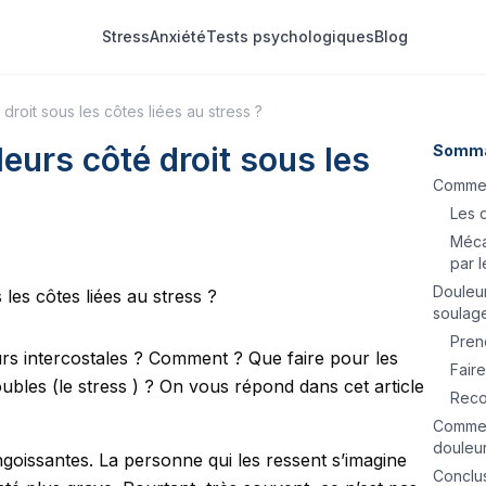
Stress
Anxiété
Tests psychologiques
Blog
roit sous les côtes liées au stress ?
urs côté droit sous les
Somma
Comment
Les d
Méca
par l
Douleur
soulag
Prend
rs intercostales ? Comment ? Que faire pour les
Fair
bles (le stress ) ? On vous répond dans cet article
Reco
Comment
douleur
ngoissantes. La personne qui les ressent s’imagine
Conclu