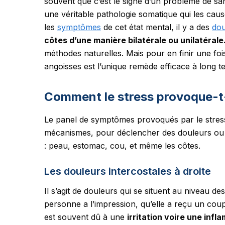
souvent que c’est le signe d’un problème de san
une véritable pathologie somatique qui les caus
les
symptômes
de cet état mental, il y a des
dou
côtes d’une manière bilatérale ou unilatérale
méthodes naturelles. Mais pour en finir une fois
angoisses est l’unique remède efficace à long t
Comment le stress provoque-t-i
Le panel de symptômes provoqués par le stress e
mécanismes, pour déclencher des douleurs ou 
: peau, estomac, cou, et même les côtes.
Les douleurs intercostales à droite
Il s’agit de douleurs qui se situent au niveau des
personne a l’impression, qu’elle a reçu un coup 
est souvent dû à une
irritation voire une inf