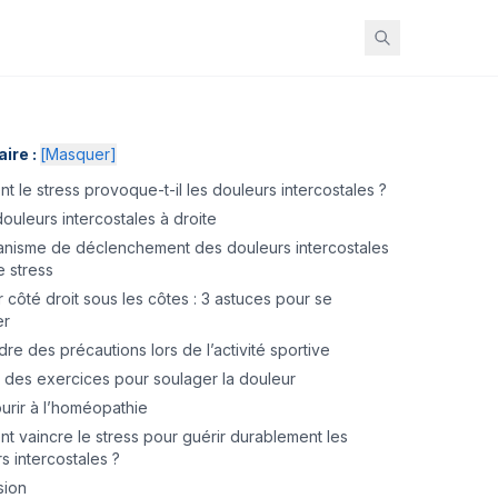
ire :
[
Masquer
]
 le stress provoque-t-il les douleurs intercostales ?
ouleurs intercostales à droite
nisme de déclenchement des douleurs intercostales
e stress
 côté droit sous les côtes : 3 astuces pour se
er
re des précautions lors de l’activité sportive
e des exercices pour soulager la douleur
urir à l’homéopathie
 vaincre le stress pour guérir durablement les
s intercostales ?
sion