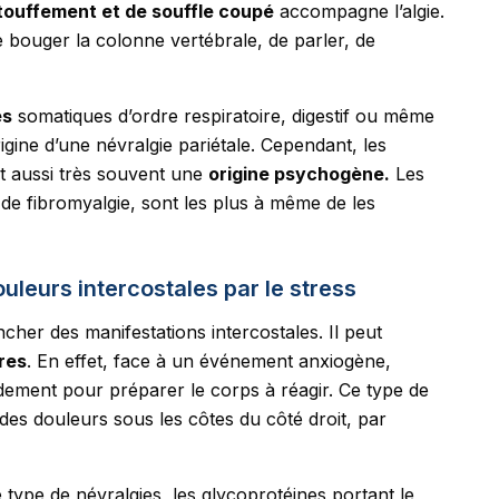
touffement et de souffle coupé
accompagne l’algie.
e bouger la colonne vertébrale, de parler, de
es
somatiques d’ordre respiratoire, digestif ou même
rigine d’une névralgie pariétale. Cependant, les
nt aussi très souvent une
origine psychogène.
Les
de fibromyalgie, sont les plus à même de les
eurs intercostales par le stress
her des manifestations intercostales. Il peut
res
. En effet, face à un événement anxiogène,
dement pour préparer le corps à réagir. Ce type de
es douleurs sous les côtes du côté droit, par
 type de névralgies, les glycoprotéines portant le